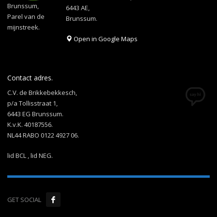
Brunssum,
6443 AE,
Parel van de
Brunssum.
mijnstreek.
Open in Google Maps
Contact adres.
C.V. de Brikkebekkesch,
p/a Tollisstraat 1,
6443 EG Brunssum.
K.v.K. 40187556.
NL44 RABO 0122 4927 06.
lid BCL , lid NEG.
GET SOCIAL